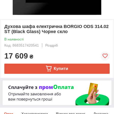
Духова шафа електрична BORGIO ODS 314.02
ST (Black Glass) Чорне скло
В наявності
Код: 8683517420541
Роздріб
17 609
₴
Купити
Опис
Характеристики
Відгуки про товар
Доставка