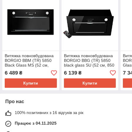
Витяжка повновбудована
Витяжка повновбудована
Витя
BORGIO BBM (TR) 5850
BORGIO BBG (TR) 5850
BOR
Black Glass MS (52 см,
black glass SU (52 см, 850
Glas
850 м3/год, чорне скло)
м3/год, чорне скло)
год,
6 489
6 139
7 3
₴
₴
Купити
Купити
Про нас
100% позитивних з 16 відгуків за рік
Працює з 04.11.2025