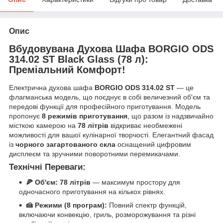
Опис
Вбудовувана Духова Шафа BORGIO ODS
314.02 ST Black Glass (78 л):
Преміальний Комфорт!
Електрична духова шафа
BORGIO ODS 314.02 ST
— це
флагманська модель, що поєднує в собі величезний об'єм та
передові функції для професійного приготування. Модель
пропонує
8 режимів приготування
, що разом із надзвичайно
місткою камерою на
78 літрів
відкриває необмежені
можливості для вашої кулінарної творчості. Елегантний фасад
із
чорного загартованого скла
оснащений цифровим
дисплеєм та зручними поворотними перемикачами.
Технічні Переваги:
🍕 Об'єм:
78 літрів
— максимум простору для
одночасного приготування на кількох рівнях.
🍰 Режими (8 програм):
Повний спектр функцій,
включаючи конвекцію, гриль, розморожування та різні