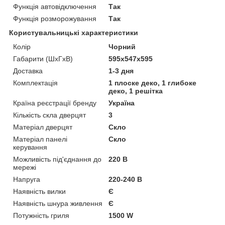
Функція автовідключення
Так
Функція розморожування
Так
Користувальницькі характеристики
Колір
Чорний
Габарити (ШхГхВ)
595x547x595
Доставка
1-3 дня
Комплектація
1 плоске деко, 1 глибоке
деко, 1 решітка
Країна реєстрації бренду
Україна
Кількість скла дверцят
3
Матеріал дверцят
Скло
Матеріал панелі
Скло
керування
Можливість під'єднання до
220 В
мережі
Напруга
220-240 В
Наявність вилки
Є
Наявність шнура живлення
Є
Потужність гриля
1500 W