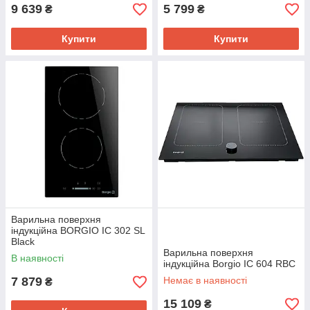
9 639
5 799
₴
₴
Купити
Купити
Варильна поверхня
індукційна BORGIO IC 302 SL
Black
Варильна поверхня
В наявності
індукційна Borgiо IC 604 RBC
7 879
Немає в наявності
₴
15 109
₴