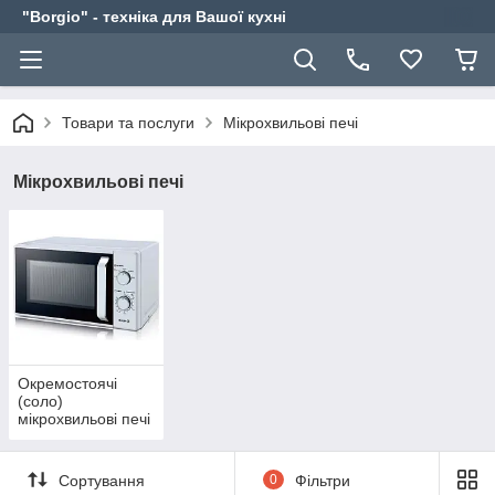
"Borgio" - техніка для Вашої кухні
Товари та послуги
Мікрохвильові печі
Мікрохвильові печі
Окремостоячі
(соло)
мікрохвильові печі
Сортування
0
Фільтри