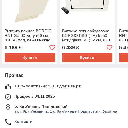
Витяжка похила BORGIO
Витяжка повновбудована
Вит
RNT-SU 60 ivory (60 см,
BORGIO BBG (TR) 5850
RNT-
850 м3/год, бежеве скло)
ivory glass SU (52 см, 850
850 
м3/год, бежеве скло)
6 189
6 439
5 4
₴
₴
Купити
Купити
Про нас
100% позитивних з 16 відгуків за рік
Працює з 04.11.2025
м. Кам'янець-Подільський
вул. Крип'якевича, 1а, Кам'янець-Подільський, Україна
Контакти