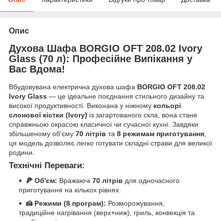
Опис
Духова Шафа BORGIO OFT 208.02 Ivory
Glass (70 л): Професійне Випікання у
Вас Вдома!
Вбудовувана електрична духова шафа
BORGIO OFT 208.02
Ivory Glass
— це ідеальне поєднання стильного дизайну та
високої продуктивності. Виконана у ніжному
кольорі
слонової кістки (Ivory)
із загартованого скла, вона стане
справжньою окрасою класичної чи сучасної кухні. Завдяки
збільшеному об'єму
70 літрів
та
8 режимам приготування
,
ця модель дозволяє легко готувати складні страви для великої
родини.
Технічні Переваги:
🍕 Об'єм:
Вражаючі
70 літрів
для одночасного
приготування на кількох рівнях.
🍰 Режими (8 програм):
Розморожування,
традиційне нагрівання (верх+ниж), гриль, конвекція та