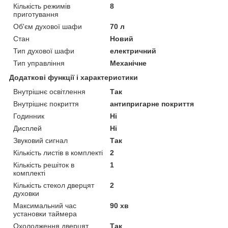
Кількість режимів
8
приготування
Об'єм духової шафи
70 л
Стан
Новий
Тип духової шафи
електричний
Тип управління
Механічне
Додаткові функції і характеристики
Внутрішнє освітлення
Так
Внутрішнє покриття
антипригарне покриття
Годинник
Ні
Дисплей
Ні
Звуковий сигнал
Так
Кількість листів в комплекті
2
Кількість решіток в
1
комплекті
Кількість стекол дверцят
2
духовки
Максимальний час
90 хв
установки таймера
Охолодження дверцят
Так