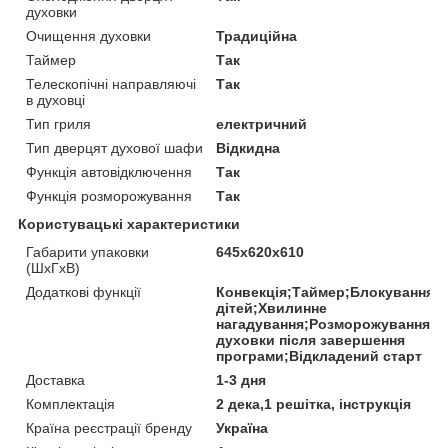
духовки
Очищення духовки
Традиційна
Таймер
Так
Телескопічні направляючі
Так
в духовці
Тип гриля
електричний
Тип дверцят духової шафи
Відкидна
Функція автовідключення
Так
Функція розморожування
Так
Користувацькі характеристики
Габарити упаковки
645х620х610
(ШхГхВ)
Додаткові функції
Конвекція;Таймер;Блокування в
дітей;Хвилинне
нагадування;Розморожування;В
духовки після завершення
програми;Відкладений старт
Доставка
1-3 дня
Комплектація
2 дека,1 решітка, інструкція
Країна реєстрації бренду
Україна