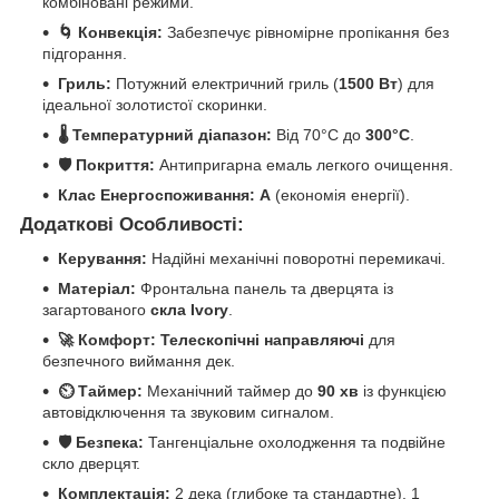
комбіновані режими.
🌀 Конвекція:
Забезпечує рівномірне пропікання без
підгорання.
Гриль:
Потужний електричний гриль (
1500 Вт
) для
ідеальної золотистої скоринки.
🌡️ Температурний діапазон:
Від 70°C до
300°C
.
🛡️ Покриття:
Антипригарна емаль легкого очищення.
Клас Енергоспоживання:
A
(економія енергії).
Додаткові Особливості:
Керування:
Надійні механічні поворотні перемикачі.
Матеріал:
Фронтальна панель та дверцята із
загартованого
скла Ivory
.
🚀 Комфорт:
Телескопічні направляючі
для
безпечного виймання дек.
⏲️ Таймер:
Механічний таймер до
90 хв
із функцією
автовідключення та звуковим сигналом.
🛡️ Безпека:
Тангенціальне охолодження та подвійне
скло дверцят.
Комплектація:
2 дека (глибоке та стандартне), 1