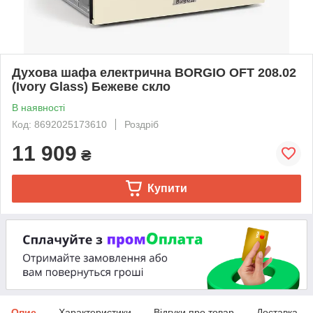
Духова шафа електрична BORGIO OFT 208.02
(Ivory Glass) Бежеве скло
В наявності
Код: 8692025173610
Роздріб
11 909
₴
Купити
Опис
Характеристики
Відгуки про товар
Доставка