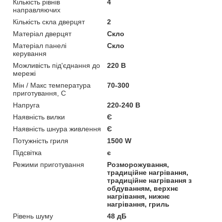
Кількість рівнів
4
направляючих
Кількість скла дверцят
2
Матеріал дверцят
Скло
Матеріал панелі
Скло
керування
Можливість під'єднання до
220 В
мережі
Мін / Макс температура
70-300
приготування, C
Напруга
220-240 В
Наявність вилки
Є
Наявність шнура живлення
Є
Потужність гриля
1500 W
Підсвітка
є
Режими приготування
Розморожування,
традиційне нагрівання,
традиційне нагрівання з
обдуванням, верхнє
нагрівання, нижнє
нагрівання, гриль
Рівень шуму
48 дБ