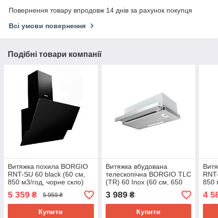
Повернення товару впродовж 14 днів за рахунок покупця
Всі умови повернення
Подібні товари компанії
Витяжка похила BORGIO
Витяжка вбудована
Вит
RNT-SU 60 black (60 см,
телескопічна BORGIO TLC
RNT-
850 м3/год, чорне скло)
(TR) 60 Inox (60 см, 650
850 
м3/год, нержавіюча сталь)
5 359
3 989
4 5
₴
₴
5 959 ₴
Купити
Купити