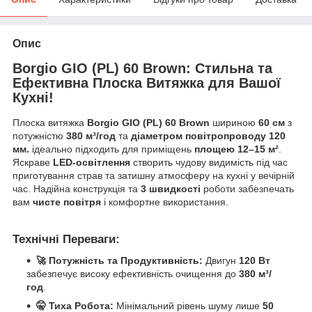
Опис
Borgio GIO (PL) 60 Brown: Стильна та
Ефективна Плоска Витяжка для Вашої
Кухні!
Плоска витяжка
Borgio GIO (PL) 60 Brown
шириною
60 см
з
потужністю
380 м³/год
та
діаметром повітропроводу 120
мм.
ідеально підходить для приміщень
площею 12–15 м²
.
Яскраве
LED-освітлення
створить чудову видимість під час
приготування страв та затишну атмосферу на кухні у вечірній
час. Надійна конструкція та
3 швидкості
роботи забезпечать
вам
чисте повітря
і комфортне використання.
Технічні Переваги:
🚀 Потужність та Продуктивність:
Двигун
120 Вт
забезпечує високу ефективність очищення до
380 м³/
год
.
🤫 Тиха Робота:
Мінімальний рівень шуму лише
50