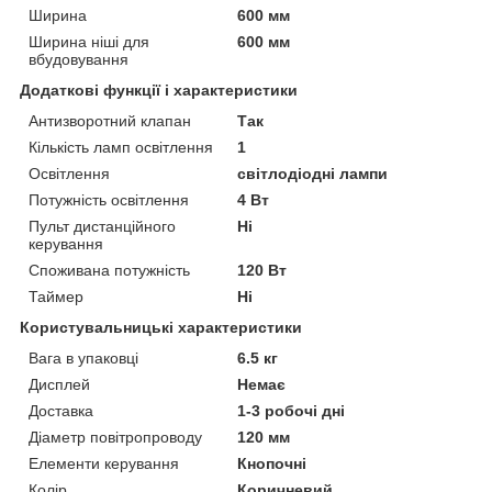
Ширина
600 мм
Ширина ніші для
600 мм
вбудовування
Додаткові функції і характеристики
Антизворотний клапан
Так
Кількість ламп освітлення
1
Освітлення
світлодіодні лампи
Потужність освітлення
4 Вт
Пульт дистанційного
Ні
керування
Споживана потужність
120 Вт
Таймер
Ні
Користувальницькі характеристики
Вага в упаковці
6.5 кг
Дисплей
Немає
Доставка
1-3 робочі дні
Діаметр повітропроводу
120 мм
Елементи керування
Кнопочні
Колір
Коричневий