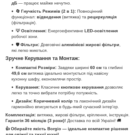
дБ
— працює майже нечутно.
🔄 Гнучкість Режимів (2 в 1):
Повноцінний
функціонал:
відведення
(витяжка) та
рециркуляція
(фільтрація).
💡 Освітлення:
Енергоефективне
LED-освітлення
робочої зони.
🛡️ Фільтри:
Довговічні
алюмінієві жирові фільтри
,
які легко миються.
Зручне Керування та Монтаж:
Компактні Розміри:
Завдяки ширині
60 см
та глибині
49,6 см
витяжка ідеально монтується під навісну
кухонну шафу, економлячи простір.
Керування:
Класичне
кнопкове керування
дозволяє
легко та точно вибрати потрібну потужність.
Дизайн:
Коричневий колір
та лаконічний дизайн
гармонійно вписуються в будь-який сучасний інтер'єр.
Комплектація:
витяжка, жирові фільтри, кріплення, інструкція.
Гарантія 36 місяців (3 роки)!
Доставка по всій Україні! 🚚
👍 Обирайте якість Borgio — ідеальне компактне рішення
для свіжої та тихої кухні!