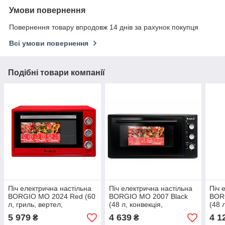
Умови повернення
Повернення товару впродовж 14 днів за рахунок покупця
Всі умови повернення
Подібні товари компанії
Піч електрична настільна
Піч електрична настільна
Піч 
BORGIO MO 2024 Red (60
BORGIO MO 2007 Black
BOR
л, гриль, вертел,
(48 л, конвекція,
(48 
конвекція, освітлення,
освітлення, таймер, 5
осві
5 979
4 639
4 1
₴
₴
таймер, червоний колір)
режимів, чорний колір)
режи