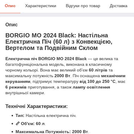
Опис
Характеристики
Відгуки про товар
Доставка
Опис
BORGIO MO 2024 Black: Настільна
Електрична Піч (60 л) з Конвекцією,
Вертелом та Подвійним Склом
Електрична піч BORGIO MO 2024 Black
— це велика та
багатофункціональна модель, виконана в класичному
чорному кольорі. Вона має великий об'єм
60 літрів
та
максимальну потужність
2000 Вт
. Піч оснащена
механічним
керуванням
, підтримує температуру
від 100 до 250 °C
, має
6 режимів
приготування, а також
лампу освітлення
внутрішньої камери.
Технічні Характеристики:
Тип:
Настільна електрична піч.
📏 Об'єм:
60 л
.
Максимальна Потужність:
2000 Вт
.