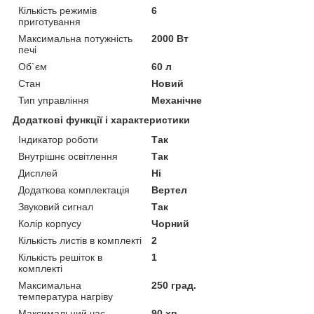
Кількість режимів
6
приготування
Максимальна потужність
2000 Вт
печі
Об`єм
60 л
Стан
Новий
Тип управління
Механічне
Додаткові функції і характеристики
Індикатор роботи
Так
Внутрішнє освітлення
Так
Дисплей
Ні
Додаткова комплектація
Вертел
Звуковий сигнал
Так
Колір корпусу
Чорний
Кількість листів в комплекті
2
Кількість решіток в
1
комплекті
Максимальна
250 град.
температура нагріву
Максимальний час
90 хв