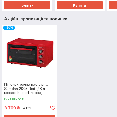
Купити
Купити
Акційні пропозиції та новинки
–10%
Піч електрична настільна
Samdan 2005 Red (48 л,
конвекція, освітлення,
таймер, 4 режими, червоний
В наявності
колір)
3 709
₴
4 129 ₴