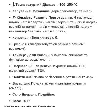
🌡️ Температурний Діапазон:
100–250 °C
.
Керування:
Механічне
(терморегулятор, таймер).
🔁 Кількість Режимів Приготування:
6
(включає:
нижній нагрів / верхній нагрів / верхній та нижній нагрів /
верхній та нижній нагрів + конвекція / нижній нагрів +
вентилятор / верхній нагрів + рожен).
Конвекція (Вентилятор):
Є
.
Гриль:
Є
(використовується режим з рожном/
вертелом).
Таймер:
До
90 хвилин
із звуковим сигналом та
функцією автовідключення.
Нагрівальні Елементи:
Закритий нижній ТЕН,
відкритий верхній ТЕН.
Освітлення:
Лампа освітлення внутрішньої камери.
Внутрішнє Покриття:
Антипригарне покриття
(емаль).
Скло Дверцят:
Подвійне
.
Вага:
16 кг.