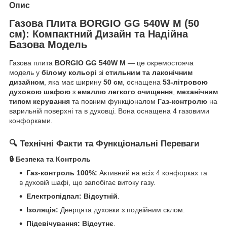
Опис
Газова Плита BORGIO GG 540W M (50
см): Компактний Дизайн та Надійна
Базова Модель
Газова плита
BORGIO GG 540W M
— це окремостояча
модель у
білому кольорі
зі
стильним та лаконічним
дизайном
, яка має ширину
50 см
, оснащена
53-літровою
духовою шафою
з
емаллю легкого очищення
,
механічним
типом керування
та повним функціоналом
Газ-контролю
на
варильній поверхні та в духовці. Вона оснащена 4 газовими
конфорками.
🔍 Технічні Факти та Функціональні Переваги
🔒 Безпека та Контроль
Газ-контроль 100%:
Активний на всіх 4 конфорках та
в духовій шафі, що запобігає витоку газу.
Електропідпал:
Відсутній
.
Ізоляція:
Дверцята духовки з подвійним склом.
Підсвічування:
Відсутнє
.