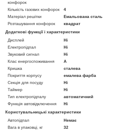
конфорок
Кількість газових конфорок
4
Матеріал решітки
Емальована сталь
Розташування конфорок
квадрат
Додаткові функції і характеристики
Дисплей
Ні
Електропідпал
Ні
Звуковий сигнал
Ні
Клас енергоспоживання
A
Кришка
сталева
Покриття корпусу
емалева фарба
Секція для посуду
Ні
Таймер
Ні
Тип електропідпалу
автоматичний
Функція автовідключення
Ні
Користувальницькі характеристики
Автопідпал
Немає
Вага в упаковці, кг
32