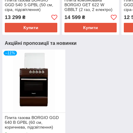
Плита газова BORGIO
Плита комбінована
Плит
GGD 540 S GPBL (50 см,
BORGIO GET 622 W
GGD 
сіра, підсвітлення)
GBBLT (2 газ, 2 електро)
сіра
(60 см, біла, підсвітлення)
13 299
14 599
12 
₴
₴
Купити
Купити
Акційні пропозиції та новинки
–11%
Плита газова BORGIO GGD
640 B GPBL (60 см,
коричнева, підсвітлення)