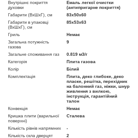
Внутрішнє покриття
Емаль легкої очистки
духовки
(антипригарне покриття)
Габарити (ВхШхГ), см
83x50x60
Габарити в упаковці
85х53х63
(ВхШхГ), см
Гриль
Немає
Загальна потужність
9
газова
Загальне споживання газ
0.819 м3/г
Категорія
Плита газова
Колір
Білий
Комплектація
Плита, деко глибоке, деко
пласке, решітка, перехідник
на балонний газ, ніжки, шнур
живлення з вилкою,
інструкція, гарантійний
талон
Конвекція
Немає
Кришка плити (варильної
Сталева
поверхні)
Кількість рівнів напрямних
-
Кількість скла дверцят
2