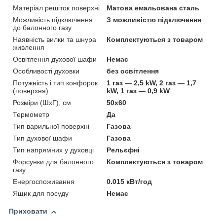
Матеріал решіток поверхні
Матова емальована сталь
Можливість підключення
З можливістю підключення
до балонного газу
Наявність вилки та шнура
Комплектуються з товаром
живлення
Освітлення духової шафи
Немає
Особливості духовки
без освітлення
Потужність і тип конфорок
1 газ — 2,5 kW, 2 газ — 1,7
(поверхня)
kW, 1 газ — 0,9 kW
Розміри (ШхГ), см
50х60
Термометр
Да
Тип варильної поверхні
Газова
Тип духової шафи
Газова
Тип напрямних у духовці
Рельєфні
Форсунки для балонного
Комплектуються з товаром
газу
Енергоспоживання
0.015 кВт/год
Ящик для посуду
Немає
Приховати