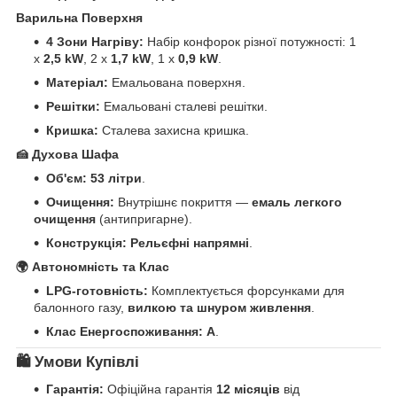
Варильна Поверхня
4 Зони Нагріву:
Набір конфорок різної потужності: 1
х
2,5 kW
, 2 х
1,7 kW
, 1 х
0,9 kW
.
Матеріал:
Емальована поверхня.
Решітки:
Емальовані сталеві решітки.
Кришка:
Сталева захисна кришка.
🍰 Духова Шафа
Об'єм:
53 літри
.
Очищення:
Внутрішнє покриття —
емаль легкого
очищення
(антипригарне).
Конструкція:
Рельєфні напрямні
.
🌍 Автономність та Клас
LPG-готовність:
Комплектується форсунками для
балонного газу,
вилкою та шнуром живлення
.
Клас Енергоспоживання:
А
.
🛍️ Умови Купівлі
Гарантія:
Офіційна гарантія
12 місяців
від