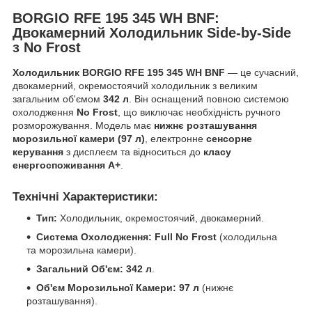
BORGIO RFE 195 345 WH BNF:
Двокамерний Холодильник Side-by-Side
з No Frost
Холодильник BORGIO RFE 195 345 WH BNF
— це сучасний,
двокамерний, окремостоячий холодильник з великим
загальним об'ємом
342 л
. Він оснащений повною системою
охолодження
No Frost
, що виключає необхідність ручного
розморожування. Модель має
нижнє розташування
морозильної камери (97 л)
, електронне
сенсорне
керування
з дисплеєм та відноситься до
класу
енергоспоживання A+
.
Технічні Характеристики:
Тип:
Холодильник, окремостоячий, двокамерний.
Система Охолодження:
Full No Frost
(холодильна
та морозильна камери).
Загальний Об'єм:
342 л
.
Об'єм Морозильної Камери:
97 л
(нижнє
розташування).