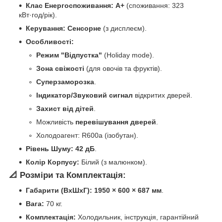
Клас Енергоспоживання:
A+
(споживання: 323
кВт·год/рік).
Керування:
Сенсорне
(з дисплеєм).
Особливості:
Режим "Відпустка"
(Holiday mode).
Зона свіжості
(для овочів та фруктів).
Суперзаморозка
.
Індикатор/Звуковий сигнал
відкритих дверей.
Захист від дітей
.
Можливість
перевішування дверей
.
Холодоагент: R600a (ізобутан).
Рівень Шуму:
42 дБ
.
Колір Корпусу:
Білий (з малюнком).
📐 Розміри та Комплектація:
Габарити (ВхШхГ):
1950 × 600 × 687 мм
.
Вага:
70 кг.
Комплектація:
Холодильник, інструкція, гарантійний