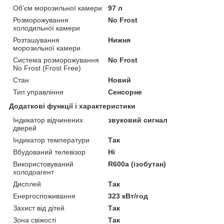
Об'єм морозильної камери
97 л
Розморожування
No Frost
холодильної камери
Розташування
Нижня
морозильної камери
Система розморожування
No Frost
No Frost (Frost Free)
Стан
Новий
Тип управління
Сенсорне
Додаткові функції і характеристики
Індикатор відчинених
звуковий сигнал
дверей
Індикатор температури
Так
Вбудований телевізор
Ні
Використовуваний
R600a (ізобутан)
холодоагент
Дисплей
Так
Енергоспоживання
323 кВт/год
Захист від дітей
Так
Зона свіжості
Так