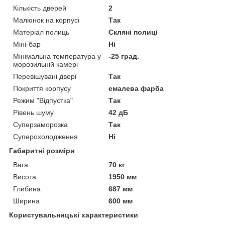
Кількість дверей
2
Малюнок на корпусі
Так
Матеріал полиць
Скляні полиці
Міні-бар
Ні
Мінімальна температура у
-25 град.
морозильній камері
Перевішувані двері
Так
Покриття корпусу
емалева фарба
Режим "Відпустка"
Так
Рівень шуму
42 дБ
Суперзаморозка
Так
Суперохолодження
Ні
Габаритні розміри
Вага
70 кг
Висота
1950 мм
Глибина
687 мм
Ширина
600 мм
Користувальницькі характеристики