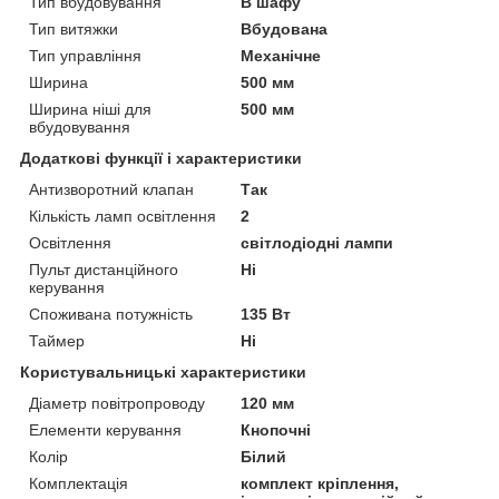
Тип вбудовування
В шафу
Тип витяжки
Вбудована
Тип управління
Механічне
Ширина
500 мм
Ширина ніші для
500 мм
вбудовування
Додаткові функції і характеристики
Антизворотний клапан
Так
Кількість ламп освітлення
2
Освітлення
світлодіодні лампи
Пульт дистанційного
Ні
керування
Споживана потужність
135 Вт
Таймер
Ні
Користувальницькі характеристики
Діаметр повітропроводу
120 мм
Елементи керування
Кнопочні
Колір
Білий
Комплектація
комплект кріплення,