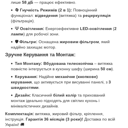
лише
58 дБ
— працює ефективно.
🔄 Гнучкість Режимів (2 в 1):
Повноцінний
функціонал:
відведення
(витяжка) та
рециркуляція
(фільтрація).
💡 Освітлення:
Енергоефективне
LED-освітлення
(
2
лампи
) для робочої зони.
🛡️ Фільтри:
Оснащена
жировим фільтром
, який
надійно захищає мотор.
Зручне Керування та Монтаж:
Тип Монтажу:
Вбудована телескопічна
– витяжка
повністю інтегрується в кухонну шафу (ширина
50 см
).
Керування:
Надійне
механічне (кнопкове)
керування
, що активується при висуванні панелі, з
3
швидкостями
.
Дизайн:
Класичний
білий колір
та прихований
монтаж ідеально підходять для світлих кухонь і
мінімалістичних дизайнів.
Комплектація:
витяжка, жировий фільтр, кріплення,
інструкція.
Гарантія 36 місяців (3 роки)!
Доставка по всій
Україні! 🚚