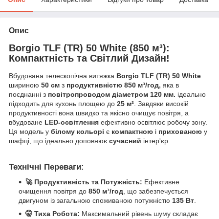
Опис
Borgio TLF (TR) 50 White (850 м³):
Компактність та Світлий Дизайн!
Вбудована телескопічна витяжка
Borgio TLF (TR) 50 White
шириною
50 см
з
продуктивністю
850 м³/год,
яка в
поєднанні з
повітропроводом діаметром 120 мм.
ідеально
підходить для кухонь площею до
25 м²
. Завдяки високій
продуктивності вона швидко та якісно очищує повітря, а
вбудоване
LED-освітлення
ефективно освітлює робочу зону.
Ця модель у
білому кольорі
є
компактною
і
прихованою
у
шафці, що ідеально доповнює
сучасний
інтер'єр.
Технічні Переваги:
🚀 Продуктивність та Потужність:
Ефективне
очищення повітря до
850 м³/год
, що забезпечується
двигуном із загальною споживаною потужністю
135 Вт
.
🤫 Тиха Робота:
Максимальний рівень шуму складає