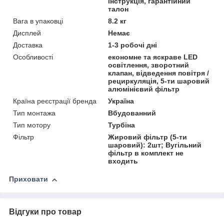
інструкція, гарантійний
талон
Вага в упаковці
8.2 кг
Дисплей
Немає
Доставка
1-3 робочі дні
Особливості
економне та яскраве LED
освітлення, зворотний
клапан, відведення повітря /
рециркуляція, 5-ти шаровий
алюмінієвий фільтр
Країна реєстрації бренда
Україна
Тип монтажа
Вбудованний
Тип мотору
Турбіна
Фільтр
Жировий фільтр (5-ти
шаровий): 2шт; Вугільний
фільтр в комплект не
входить
Приховати
Відгуки про товар