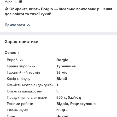
Україні! 🚚
👍 Обирайте якість Borgio — ідеальне приховане рішення
для свіжої та тихої кухні!
Приховати
Характеристики
Основні
Виробник
Borgio
Країна виробник
Туреччина
Гарантійний термін
36 міс
Колір корпусу
Білий
Кількість моторів (двигунів)
1
Кількість швидкостей
3
Продуктивність витяжки
850 куб.м/год
Режими роботи
Відвід, Рециркуляція
Рівень шуму
58 дБ
Стан
Новий