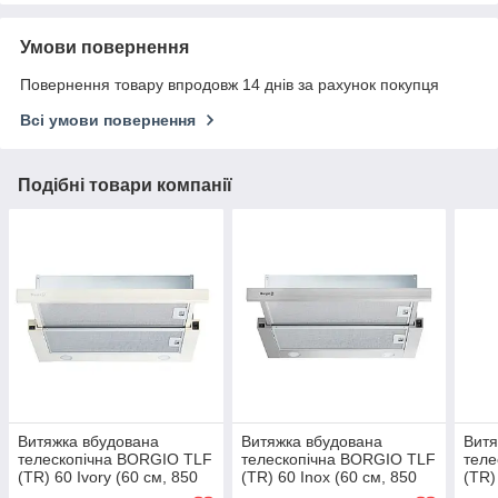
Умови повернення
Повернення товару впродовж 14 днів за рахунок покупця
Всі умови повернення
Подібні товари компанії
Витяжка вбудована
Витяжка вбудована
Витя
телескопічна BORGIO TLF
телескопічна BORGIO TLF
теле
(TR) 60 Ivory (60 см, 850
(TR) 60 Inox (60 см, 850
(TR)
м3/год, бежева)
м3/год, нержавіюча сталь)
м3/г