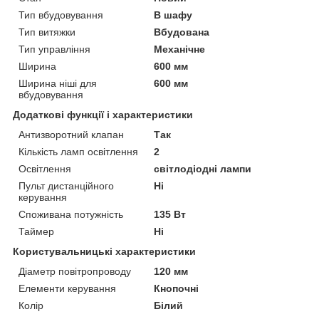
Тип вбудовування
В шафу
Тип витяжки
Вбудована
Тип управління
Механічне
Ширина
600 мм
Ширина ніші для
600 мм
вбудовування
Додаткові функції і характеристики
Антизворотний клапан
Так
Кількість ламп освітлення
2
Освітлення
світлодіодні лампи
Пульт дистанційного
Ні
керування
Споживана потужність
135 Вт
Таймер
Ні
Користувальницькі характеристики
Діаметр повітропроводу
120 мм
Елементи керування
Кнопочні
Колір
Білий