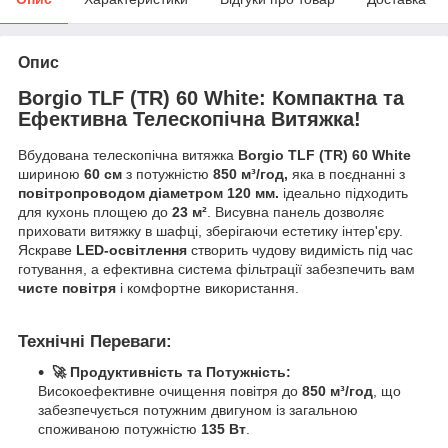
Опис
Borgio TLF (TR) 60 White: Компактна та
Ефективна Телескопічна Витяжка!
Вбудована телескопічна витяжка
Borgio TLF (TR) 60 White
шириною
60 см
з потужністю
850 м³/год,
яка в поєднанні з
повітропроводом діаметром 120 мм.
ідеально підходить
для кухонь площею до
23 м²
. Висувна панель дозволяє
приховати витяжку в шафці, зберігаючи естетику інтер'єру.
Яскраве
LED-освітлення
створить чудову видимість під час
готування, а ефективна система фільтрації забезпечить вам
чисте повітря
і комфортне використання.
Технічні Переваги:
🚀 Продуктивність та Потужність:
Високоефективне очищення повітря до
850 м³/год
, що
забезпечується потужним двигуном із загальною
споживаною потужністю
135 Вт
.