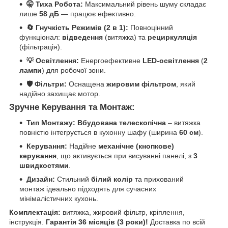
🤫 Тиха Робота:
Максимальний рівень шуму складає
лише
58 дБ
— працює ефективно.
🔄 Гнучкість Режимів (2 в 1):
Повноцінний
функціонал:
відведення
(витяжка) та
рециркуляція
(фільтрація).
💡 Освітлення:
Енергоефективне
LED-освітлення
(
2
лампи
) для робочої зони.
🛡️ Фільтри:
Оснащена
жировим фільтром
, який
надійно захищає мотор.
Зручне Керування та Монтаж:
Тип Монтажу:
Вбудована телескопічна
– витяжка
повністю інтегрується в кухонну шафу (ширина
60 см
).
Керування:
Надійне
механічне (кнопкове)
керування
, що активується при висуванні панелі, з
3
швидкостями
.
Дизайн:
Стильний
білий колір
та прихований
монтаж ідеально підходять для сучасних
мінімалістичних кухонь.
Комплектація:
витяжка, жировий фільтр, кріплення,
інструкція.
Гарантія 36 місяців (3 роки)!
Доставка по всій