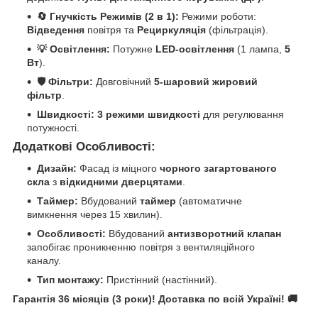
🔄 Гнучкість Режимів (2 в 1):
Режими роботи:
Відведення
повітря та
Рециркуляція
(фільтрація).
💡 Освітлення:
Потужне
LED-освітлення
(1 лампа,
5
Вт
).
🛡️ Фільтри:
Довговічний
5-шаровий жировий
фільтр
.
Швидкості:
3 режими швидкості
для регулювання
потужності.
Додаткові Особливості:
Дизайн:
Фасад із міцного
чорного загартованого
скла
з
відкидними дверцятами
.
Таймер:
Вбудований
таймер
(автоматичне
вимкнення через 15 хвилин).
Особливості:
Вбудований
антизворотний клапан
запобігає проникненню повітря з вентиляційного
каналу.
Тип монтажу:
Пристінний (настінний).
Гарантія 36 місяців (3 роки)! Доставка по всій Україні! 🚚