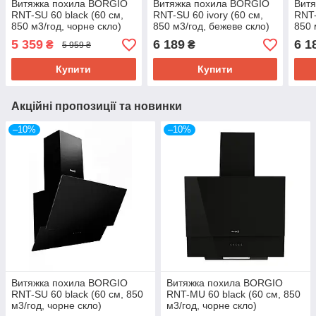
Витяжка похила BORGIO
Витяжка похила BORGIO
Вит
RNT-SU 60 black (60 см,
RNT-SU 60 ivory (60 см,
RNT-
850 м3/год, чорне скло)
850 м3/год, бежеве скло)
850 
5 359
6 189
6 1
₴
₴
5 959 ₴
Купити
Купити
Акційні пропозиції та новинки
–10%
–10%
Витяжка похила BORGIO
Витяжка похила BORGIO
RNT-SU 60 black (60 см, 850
RNT-MU 60 black (60 см, 850
м3/год, чорне скло)
м3/год, чорне скло)