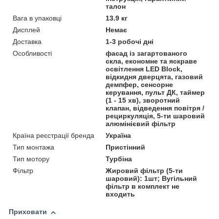
талон
Вага в упаковці
13.9 кг
Дисплей
Немає
Доставка
1-3 робочі дні
Особливості
фасад із загартованого
скла, економне та яскраве
освітлення LED Block,
відкидня дверцята, газовий
демпфер, сенсорне
керування, пульт ДК, таймер
(1 - 15 хв), зворотний
клапан, відведення повітря /
рециркуляція, 5-ти шаровий
алюмінієвий фільтр
Країна реєстрації бренда
Україна
Тип монтажа
Пристінний
Тип мотору
Турбіна
Фільтр
Жировий фільтр (5-ти
шаровий): 1шт; Вугільний
фільтр в комплект не
входить
Приховати