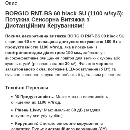
Опис
BORGIO RNT-BS 60 black SU (1100 м/куб):
Потужна Сенсорна Витяжка з
Дистанційним Керуванням!
Похила декоративна витяжка BORGIO RNT-BS 60 black SU
шириною
60 см
,
оснащена двигуном потужністю 180 Вт з
продуктивністю 1100 м³/год
, яка в поєднанні з
повітропроводом діаметром 150 мм.,
забезпечує
високоефективне очищення повітря для великих кухонь або
кухонь-студій (розрахована
до 30 м²
). Фасад із
чорного
загартованого скла
,
потужне LED-освітлення (5 Вт)
та
сучасне сенсорне керування роблять її ідеальним рішенням.
Технічні Переваги:
🚀 Продуктивність:
Максимальна ефективність
очищення до
1100 м³/год
.
Рівень Шуму:
Максимально
60 дБ
(завдяки
потужному двигуну-турбіні).
Керування:
Стильне
сенсорне керування
та
додатково
Пульт дистанційного керування (ДУ)
.