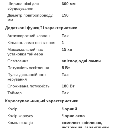
Ширина ніші для
600 мм
вбудовування
Діаметр повітропроводу,
150
мм
Додаткові функції і характеристики
Антизворотний клапан
Так
Кількість ламп освітлення
1
Максимальний час
15 хв
установки таймера
Освітлення
світлодіодні лампи
Потужність освітлення
5 Вт
Пульт дистанційного
Так
керування
Споживана потужність
180 Вт
Таймер
Так
Користувальницькі характеристики
Колір
Чорний
Колір корпусу
Чорне скло
Комплектація
комплект кріплення,
інструкція, гарантійний