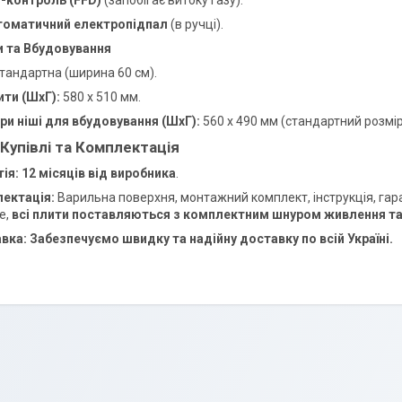
томатичний електропідпал
(в ручці).
и та Вбудовування
тандартна (ширина 60 см).
ити (ШхГ):
580 x 510 мм.
ри ніші для вбудовування (ШхГ):
560 x 490 мм (стандартний розмір
 Купівлі та Комплектація
ія:
12 місяців від виробника
.
ектація:
Варильна поверхня, монтажний комплект, інструкція, гаран
е,
всі плити поставляються з комплектним шнуром живлення т
вка:
Забезпечуємо швидку та надійну доставку по всій Україні.