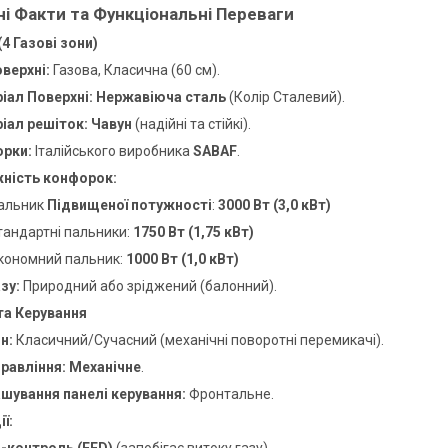
чні Факти та Функціональні Переваги
4 Газові зони)
оверхні:
Газова, Класична (60 см).
іал Поверхні:
Нержавіюча сталь
(Колір Сталевий).
іал решіток:
Чавун
(надійні та стійкі).
рки:
Італійського виробника
SABAF
.
ність конфорок:
пальник
Підвищеної потужності
:
3000 Вт (3,0 кВт)
тандартні пальники:
1750 Вт (1,75 кВт)
економний пальник:
1000 Вт (1,0 кВт)
зу:
Природний або зріджений (балонний).
 та Керування
н:
Класичний/Сучасний (механічні поворотні перемикачі).
правління:
Механічне
.
шування панелі керування:
Фронтальне.
ї:
з-контроль (FFD)
(запобігає витоку газу).