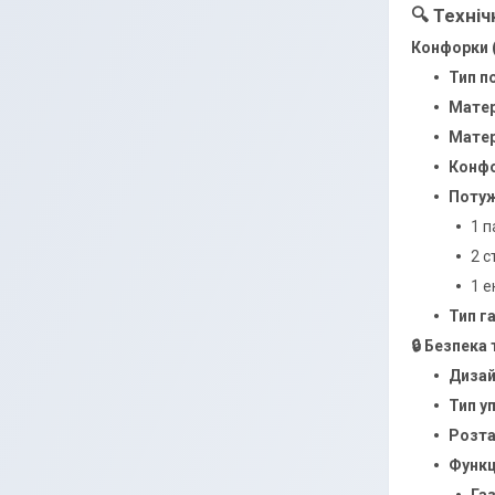
🔍 Техні
Конфорки (
Тип п
Матер
Матер
Конфо
Потуж
1 
2 с
1 
Тип га
🔒 Безпека
Дизай
Тип у
Розта
Функці
Га