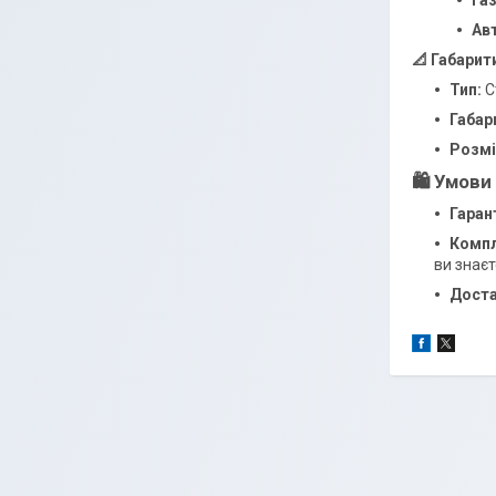
Ав
📐 Габарит
Тип:
С
Габар
Розмі
🛍️ Умови
Гарант
Компл
ви знаєт
Доста