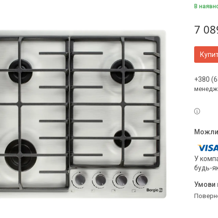
В наявн
7 08
Купи
+380 (6
менедж
У компа
будь-я
поверн