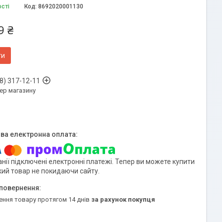
ості
Код:
8692020001130
9 ₴
ти
8) 317-12-11
ер магазину
нії підключені електронні платежі. Тепер ви можете купити
кий товар не покидаючи сайту.
ення товару протягом 14 днів
за рахунок покупця