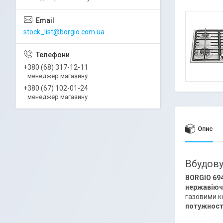
stock_list@borgio.com.ua
+380 (68) 317-12-11
менеджер магазину
+380 (67) 102-01-24
менеджер магазину
Опис
Вбудову
BORGIO 694
нержавіючо
газовими к
потужності