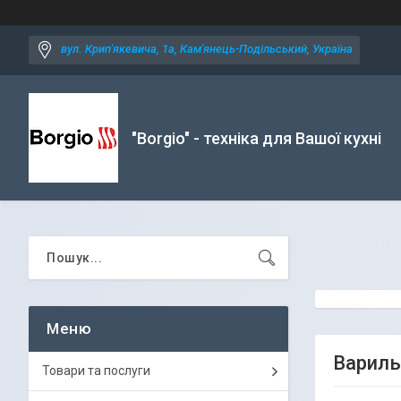
вул. Крип'якевича, 1а, Кам'янець-Подільський, Україна
"Borgio" - техніка для Вашої кухні
Вариль
Товари та послуги